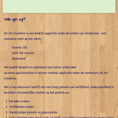
e
l
r
e
n
e
n
Wie zijn wij?
AG Art Creations is een bedrijf; opgericht onder de wetten van Nederland, met
statutaire zetel op het adres:
Twente 130
3524 TW Utrecht
Nederland
Het bedrijf beheert en exploiteert een online webwinkel
op www.agartcreations.nl en een mobiele applicatie onder de merknaam AG Art
Creations.
Het is een duurzaam bedrijf met een hoog gehalte aan eerlijkheid, onderscheidend in
kwaliteit, uitzonderlijke creaties op het gebied van:
Sieraden maken
Schilderijen maken
Kunstzinnige cement- en gipscreaties