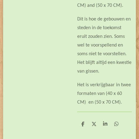
CM) and (50 x 70 CM).
Dit is hoe de gebouwen en
steden in de toekomst
eruit zouden zien. Soms
wel te voorspellend en
soms niet te voorstellen.
Het blijft altijd een kwestie
van gissen.
Het is verkrijgbaar in twee
formaten van (40 x 60
CM) en (50 x 70 CM).
D
D
S
D
e
e
h
e
l
e
a
l