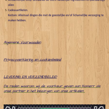
Ambachtelijke zeep, bestaande uit 100% natuurlijke ingrediënten en plantaardige
oliën
Cadeauartikelen.
Kortom: Allemaal dingen die met de geestelijke en/of lichamelijke verzorging te
maken hebben.
Algemene
Voorwaaden
Pri
v
acyverklaring en cookiesbeleid
LEVERING EN VERZENDBELEID
De reden waarom wij de voorkeur geven aan Homerr als
onze partner in het bezorgen van onze artikelen