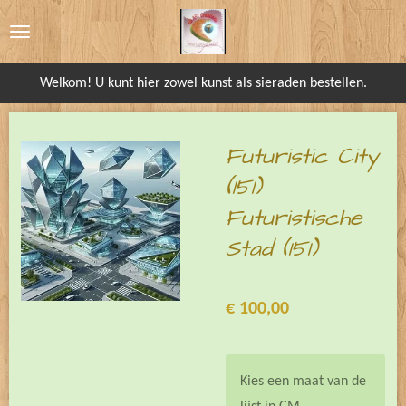
Ga
direct
naar
Welkom! U kunt hier zowel kunst als sieraden bestellen.
de
hoofdinhoud
Futuristic City
(151)
Futuristische
Stad (151)
€ 100,00
Kies een maat van de