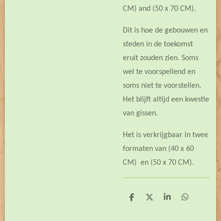
CM) and (50 x 70 CM).
Dit is hoe de gebouwen en
steden in de toekomst
eruit zouden zien. Soms
wel te voorspellend en
soms niet te voorstellen.
Het blijft altijd een kwestie
van gissen.
Het is verkrijgbaar in twee
formaten van (40 x 60
CM) en (50 x 70 CM).
D
D
S
D
e
e
h
e
l
e
a
l