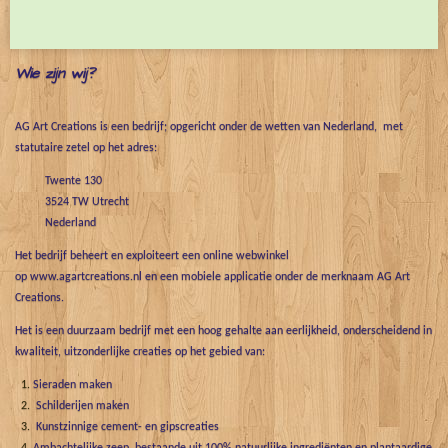
e
l
r
e
n
e
n
Wie zijn wij?
AG Art Creations is een bedrijf; opgericht onder de wetten van Nederland, met
statutaire zetel op het adres:
Twente 130
3524 TW Utrecht
Nederland
Het bedrijf beheert en exploiteert een online webwinkel
op www.agartcreations.nl en een mobiele applicatie onder de merknaam AG Art
Creations.
Het is een duurzaam bedrijf met een hoog gehalte aan eerlijkheid, onderscheidend in
kwaliteit, uitzonderlijke creaties op het gebied van:
Sieraden maken
Schilderijen maken
Kunstzinnige cement- en gipscreaties