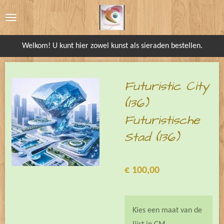
Ga
direct
naar
Welkom! U kunt hier zowel kunst als sieraden bestellen.
de
hoofdinhoud
Futuristic City
(136)
Futuristische
Stad (136)
€ 100,00
Kies een maat van de