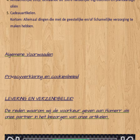
Ambachtelijke zeep, bestaande uit 100% natuurlijke ingrediënten en plantaardige
oliën
Cadeauartikelen.
Kortom: Allemaal dingen die met de geestelijke en/of lichamelijke verzorging te
maken hebben.
Algemene
Voorwaaden
Pri
v
acyverklaring en cookiesbeleid
LEVERING EN VERZENDBELEID
De reden waarom wij de voorkeur geven aan Homerr als
onze partner in het bezorgen van onze artikelen