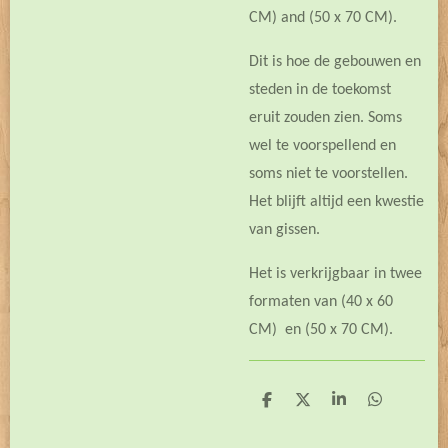
CM) and (50 x 70 CM).
Dit is hoe de gebouwen en
steden in de toekomst
eruit zouden zien. Soms
wel te voorspellend en
soms niet te voorstellen.
Het blijft altijd een kwestie
van gissen.
Het is verkrijgbaar in twee
formaten van (40 x 60
CM) en (50 x 70 CM).
D
D
S
D
e
e
h
e
l
e
a
l