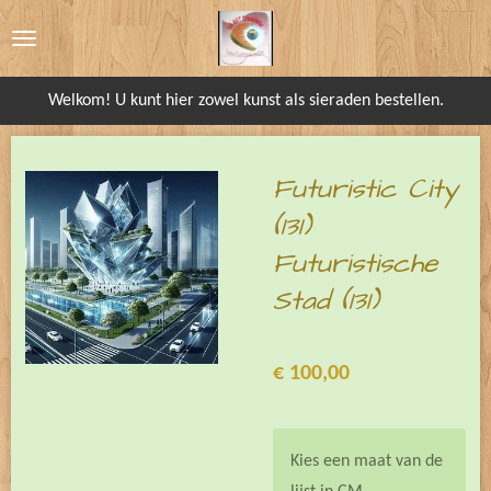
Ga
direct
naar
Welkom! U kunt hier zowel kunst als sieraden bestellen.
de
hoofdinhoud
Futuristic City
(131)
Futuristische
Stad (131)
€ 100,00
Kies een maat van de