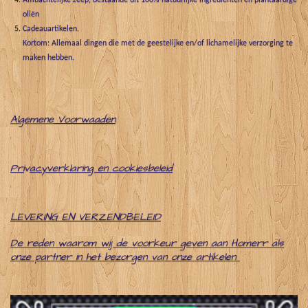
Ambachtelijke zeep, bestaande uit 100% natuurlijke ingrediënten en plantaardige
oliën
Cadeauartikelen.
Kortom: Allemaal dingen die met de geestelijke en/of lichamelijke verzorging te
maken hebben.
Algemene
Voorwaaden
Pri
v
acyverklaring en cookiesbeleid
LEVERING EN VERZENDBELEID
De reden waarom wij de voorkeur geven aan Homerr als
onze partner in het bezorgen van onze artikelen