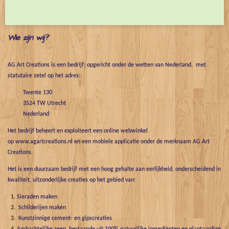
e
l
r
e
n
e
n
Wie zijn wij?
AG Art Creations is een bedrijf; opgericht onder de wetten van Nederland, met
statutaire zetel op het adres:
Twente 130
3524 TW Utrecht
Nederland
Het bedrijf beheert en exploiteert een online webwinkel
op www.agartcreations.nl en een mobiele applicatie onder de merknaam AG Art
Creations.
Het is een duurzaam bedrijf met een hoog gehalte aan eerlijkheid, onderscheidend in
kwaliteit, uitzonderlijke creaties op het gebied van:
Sieraden maken
Schilderijen maken
Kunstzinnige cement- en gipscreaties