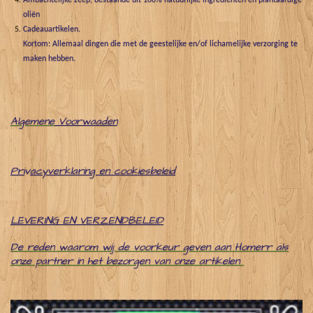
Ambachtelijke zeep, bestaande uit 100% natuurlijke ingrediënten en plantaardige
oliën
Cadeauartikelen.
Kortom: Allemaal dingen die met de geestelijke en/of lichamelijke verzorging te
maken hebben.
Algemene
Voorwaaden
Pri
v
acyverklaring en cookiesbeleid
LEVERING EN VERZENDBELEID
De reden waarom wij de voorkeur geven aan Homerr als
onze partner in het bezorgen van onze artikelen