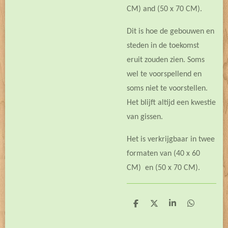
CM) and (50 x 70 CM).
Dit is hoe de gebouwen en
steden in de toekomst
eruit zouden zien. Soms
wel te voorspellend en
soms niet te voorstellen.
Het blijft altijd een kwestie
van gissen.
Het is verkrijgbaar in twee
formaten van (40 x 60
CM) en (50 x 70 CM).
D
D
S
D
e
e
h
e
l
e
a
l