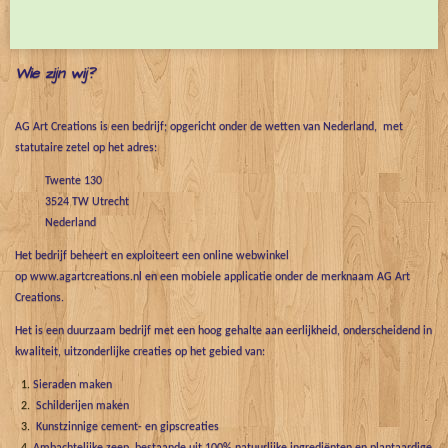
e
l
r
e
n
e
n
Wie zijn wij?
AG Art Creations is een bedrijf; opgericht onder de wetten van Nederland, met
statutaire zetel op het adres:
Twente 130
3524 TW Utrecht
Nederland
Het bedrijf beheert en exploiteert een online webwinkel
op www.agartcreations.nl en een mobiele applicatie onder de merknaam AG Art
Creations.
Het is een duurzaam bedrijf met een hoog gehalte aan eerlijkheid, onderscheidend in
kwaliteit, uitzonderlijke creaties op het gebied van:
Sieraden maken
Schilderijen maken
Kunstzinnige cement- en gipscreaties