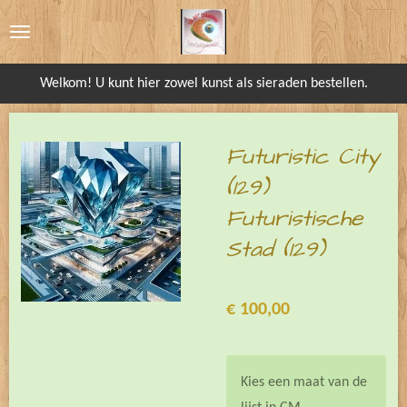
Ga
direct
naar
Welkom! U kunt hier zowel kunst als sieraden bestellen.
de
hoofdinhoud
Futuristic City
(129)
Futuristische
Stad (129)
€ 100,00
Kies een maat van de