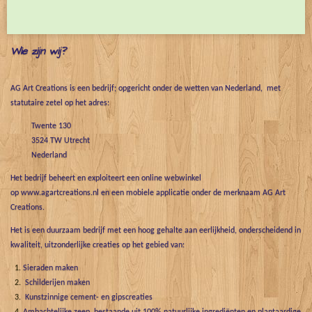
e
l
r
e
n
e
n
Wie zijn wij?
AG Art Creations is een bedrijf; opgericht onder de wetten van Nederland, met
statutaire zetel op het adres:
Twente 130
3524 TW Utrecht
Nederland
Het bedrijf beheert en exploiteert een online webwinkel
op www.agartcreations.nl en een mobiele applicatie onder de merknaam AG Art
Creations.
Het is een duurzaam bedrijf met een hoog gehalte aan eerlijkheid, onderscheidend in
kwaliteit, uitzonderlijke creaties op het gebied van:
Sieraden maken
Schilderijen maken
Kunstzinnige cement- en gipscreaties