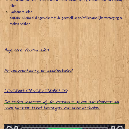
Ambachtelijke zeep, bestaande uit 100% natuurlijke ingrediënten en plantaardige
oliën
Cadeauartikelen.
Kortom: Allemaal dingen die met de geestelijke en/of lichamelijke verzorging te
maken hebben.
Algemene
Voorwaaden
Pri
v
acyverklaring en cookiesbeleid
LEVERING EN VERZENDBELEID
De reden waarom wij de voorkeur geven aan Homerr als
onze partner in het bezorgen van onze artikelen