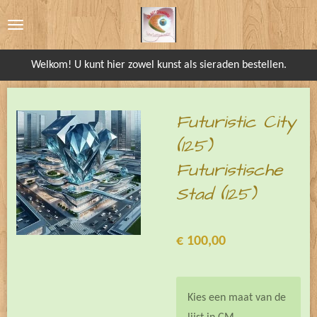
Ga
direct
naar
Welkom! U kunt hier zowel kunst als sieraden bestellen.
de
hoofdinhoud
Futuristic City
(125)
Futuristische
Stad (125)
€ 100,00
Kies een maat van de