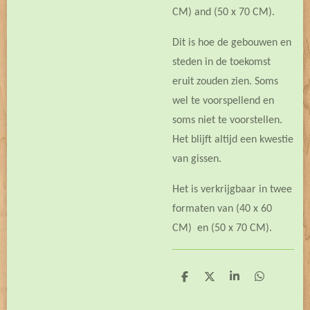
CM) and (50 x 70 CM).
Dit is hoe de gebouwen en
steden in de toekomst
eruit zouden zien. Soms
wel te voorspellend en
soms niet te voorstellen.
Het blijft altijd een kwestie
van gissen.
Het is verkrijgbaar in twee
formaten van (40 x 60
CM) en (50 x 70 CM).
D
D
S
D
e
e
h
e
l
e
a
l