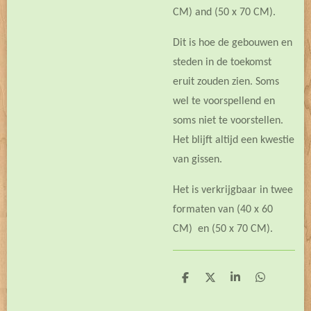
CM) and (50 x 70 CM).
Dit is hoe de gebouwen en
steden in de toekomst
eruit zouden zien. Soms
wel te voorspellend en
soms niet te voorstellen.
Het blijft altijd een kwestie
van gissen.
Het is verkrijgbaar in twee
formaten van (40 x 60
CM) en (50 x 70 CM).
D
D
S
D
e
e
h
e
l
e
a
l