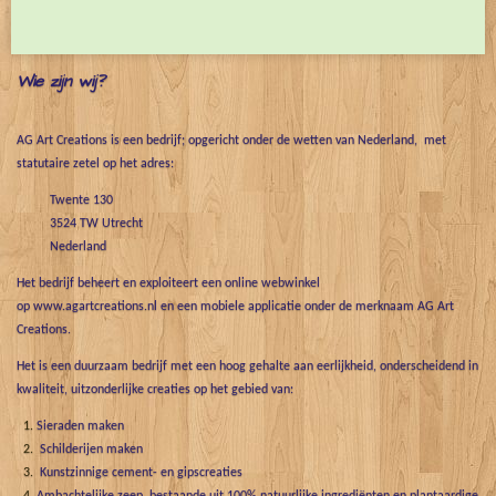
e
l
r
e
n
e
n
Wie zijn wij?
AG Art Creations is een bedrijf; opgericht onder de wetten van Nederland, met
statutaire zetel op het adres:
Twente 130
3524 TW Utrecht
Nederland
Het bedrijf beheert en exploiteert een online webwinkel
op www.agartcreations.nl en een mobiele applicatie onder de merknaam AG Art
Creations.
Het is een duurzaam bedrijf met een hoog gehalte aan eerlijkheid, onderscheidend in
kwaliteit, uitzonderlijke creaties op het gebied van:
Sieraden maken
Schilderijen maken
Kunstzinnige cement- en gipscreaties