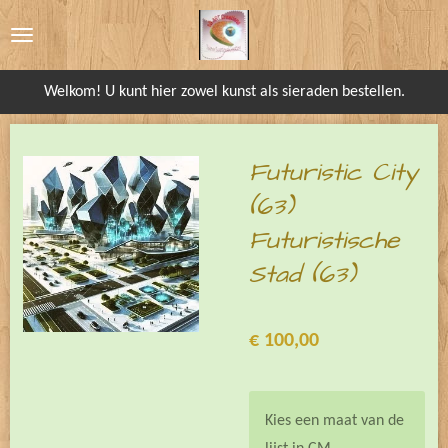
Ga
direct
naar
Welkom! U kunt hier zowel kunst als sieraden bestellen.
de
hoofdinhoud
Futuristic City
(63)
Futuristische
Stad (63)
€ 100,00
Kies een maat van de