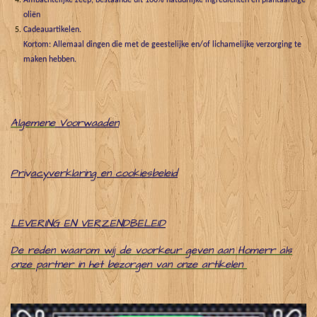
Ambachtelijke zeep, bestaande uit 100% natuurlijke ingrediënten en plantaardige
oliën
Cadeauartikelen.
Kortom: Allemaal dingen die met de geestelijke en/of lichamelijke verzorging te
maken hebben.
Algemene
Voorwaaden
Pri
v
acyverklaring en cookiesbeleid
LEVERING EN VERZENDBELEID
De reden waarom wij de voorkeur geven aan Homerr als
onze partner in het bezorgen van onze artikelen