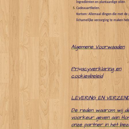
ingrediënten en plantaardige oliën
Cadeauartikelen.
Kortom: Allemaal dingen die met de g
lichamelijke verzorging te maken he
Algemene
Voorwaaden
Pri
v
acyverklaring en
cookiesbeleid
LEVERING EN VERZEN
De reden waarom wij d
voorkeur geven aan Ho
onze partner in het be