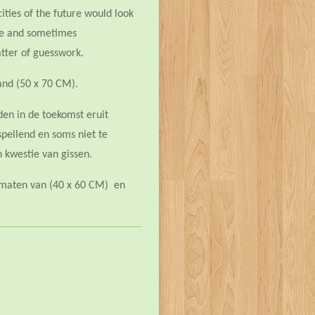
cities of the future would look
le and sometimes
tter of guesswork.
 and (50 x 70 CM).
den in de toekomst eruit
spellend en soms niet te
en kwestie van gissen.
ormaten van (40 x 60 CM) en