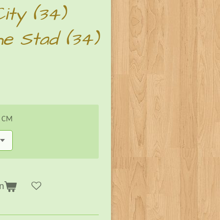
City (34)
he Stad (34)
n CM
n