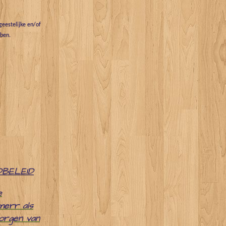
eestelijke en/of
bben.
DBELEID
e
merr als
zorgen van