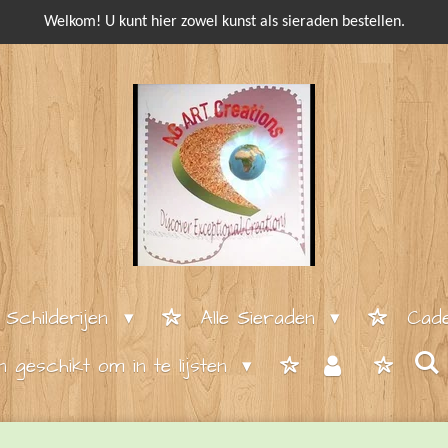
Welkom! U kunt hier zowel kunst als sieraden bestellen.
e Schilderijen
Alle Sieraden
Cade
en geschikt om in te lijsten