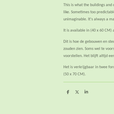
This is what the buildings and 
like. Sometimes too predictab
unimaginable. It's always a ma
It is available in (40 x 60 CM)
Dit is hoe de gebouwen en ste
zouden zien. Soms wel te voor
voorstellen. Het blijft altijd e
Het is verkrijgbaar in twee f
(50 x 70 CM).
D
D
S
e
e
h
l
e
a
e
l
r
n
e