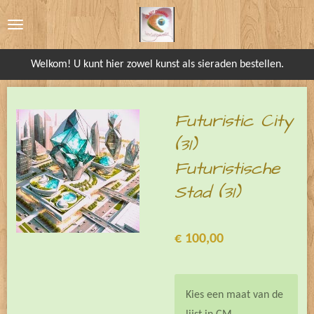
Ga
direct
naar
Welkom! U kunt hier zowel kunst als sieraden bestellen.
de
hoofdinhoud
Futuristic City
(31)
Futuristische
Stad (31)
€ 100,00
Kies een maat van de