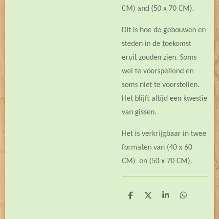
CM) and (50 x 70 CM).
Dit is hoe de gebouwen en
steden in de toekomst
eruit zouden zien. Soms
wel te voorspellend en
soms niet te voorstellen.
Het blijft altijd een kwestie
van gissen.
Het is verkrijgbaar in twee
formaten van (40 x 60
CM) en (50 x 70 CM).
D
D
S
D
e
e
h
e
l
e
a
l