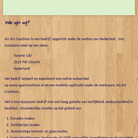
e
l
r
e
n
e
n
Wie zijn wij?
AG Art Creations is een bedrijf; opgericht onder de wetten van Nederland, met
statutaire zetel op het adres:
Twente 130
3524 TW Utrecht
Nederland
Het bedrijf beheert en exploiteert een online webwinkel
op www.agartcreations.nl en een mobiele applicatie onder de merknaam AG Art
Creations.
Het is een duurzaam bedrijf met een hoog gehalte aan eerlijkheid, onderscheidend in
kwaliteit, uitzonderlijke creaties op het gebied van:
Sieraden maken
Schilderijen maken
Kunstzinnige cement- en gipscreaties