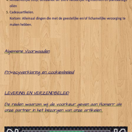
Ambachtelijke zeep, bestaande uit 100% natuurlijke ingrediënten en plantaardige
oliën
Cadeauartikelen.
Kortom: Allemaal dingen die met de geestelijke en/of lichamelijke verzorging te
maken hebben.
Algemene
Voorwaaden
Pri
v
acyverklaring en cookiesbeleid
LEVERING EN VERZENDBELEID
De reden waarom wij de voorkeur geven aan Homerr als
onze partner in het bezorgen van onze artikelen