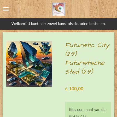
Ga
direct
naar
Welkom! U kunt hier zowel kunst als sieraden bestellen.
de
hoofdinhoud
Futuristic City
(29)
Futuristische
Stad (29)
€ 100,00
Kies een maat van de