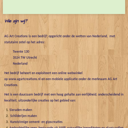
e
l
r
e
n
e
n
Wie zijn wij?
AG Art Creations is een bedrijf; opgericht onder de wetten van Nederland, met
statutaire zetel op het adres:
Twente 130
3524 TW Utrecht
Nederland
Het bedrijf beheert en exploiteert een online webwinkel
op www.agartcreations.nl en een mobiele applicatie onder de merknaam AG Art
Creations.
Het is een duurzaam bedrijf met een hoog gehalte aan eerlijkheid, onderscheidend in
kwaliteit, uitzonderlijke creaties op het gebied van:
Sieraden maken
Schilderijen maken
Kunstzinnige cement- en gipscreaties