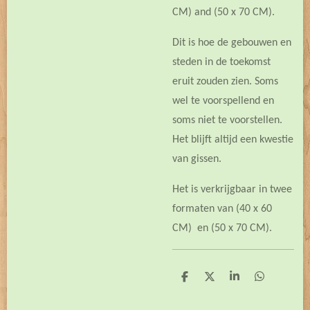
CM) and (50 x 70 CM).
Dit is hoe de gebouwen en
steden in de toekomst
eruit zouden zien. Soms
wel te voorspellend en
soms niet te voorstellen.
Het blijft altijd een kwestie
van gissen.
Het is verkrijgbaar in twee
formaten van (40 x 60
CM) en (50 x 70 CM).
D
D
S
D
e
e
h
e
l
e
a
l