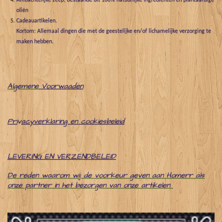
Ambachtelijke zeep, bestaande uit 100% natuurlijke ingrediënten en plantaardige
oliën
Cadeauartikelen.
Kortom: Allemaal dingen die met de geestelijke en/of lichamelijke verzorging te
maken hebben.
Algemene
Voorwaaden
Pri
v
acyverklaring en cookiesbeleid
LEVERING EN VERZENDBELEID
De reden waarom wij de voorkeur geven aan Homerr als
onze partner in het bezorgen van onze artikelen