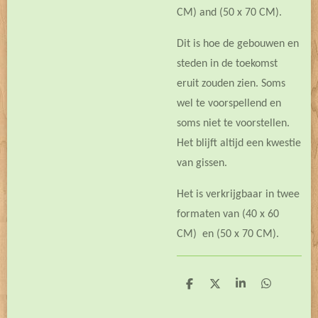
CM) and (50 x 70 CM).
Dit is hoe de gebouwen en
steden in de toekomst
eruit zouden zien. Soms
wel te voorspellend en
soms niet te voorstellen.
Het blijft altijd een kwestie
van gissen.
Het is verkrijgbaar in twee
formaten van (40 x 60
CM) en (50 x 70 CM).
D
D
S
D
e
e
h
e
l
e
a
l