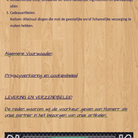
Ambachtelijke zeep, bestaande uit 100% natuurlijke ingrediënten en plantaardige
oliën
Cadeauartikelen.
Kortom: Allemaal dingen die met de geestelijke en/of lichamelijke verzorging te
maken hebben.
Algemene
Voorwaaden
Pri
v
acyverklaring en cookiesbeleid
LEVERING EN VERZENDBELEID
De reden waarom wij de voorkeur geven aan Homerr als
onze partner in het bezorgen van onze artikelen