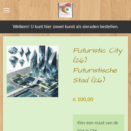
Ga
direct
naar
Welkom! U kunt hier zowel kunst als sieraden bestellen.
de
hoofdinhoud
Futuristic City
(26)
Futuristische
Stad (26)
€ 100,00
Kies een maat van de