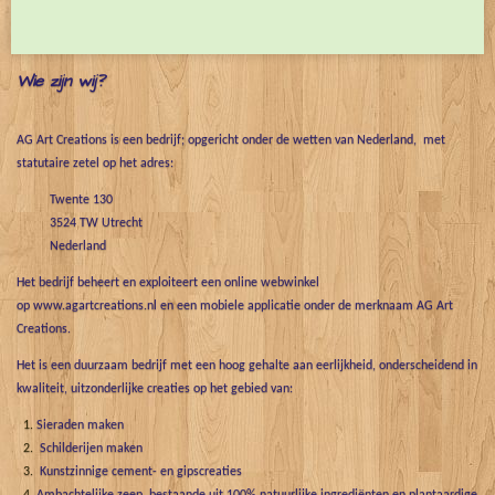
e
l
r
e
n
e
n
Wie zijn wij?
AG Art Creations is een bedrijf; opgericht onder de wetten van Nederland, met
statutaire zetel op het adres:
Twente 130
3524 TW Utrecht
Nederland
Het bedrijf beheert en exploiteert een online webwinkel
op www.agartcreations.nl en een mobiele applicatie onder de merknaam AG Art
Creations.
Het is een duurzaam bedrijf met een hoog gehalte aan eerlijkheid, onderscheidend in
kwaliteit, uitzonderlijke creaties op het gebied van:
Sieraden maken
Schilderijen maken
Kunstzinnige cement- en gipscreaties