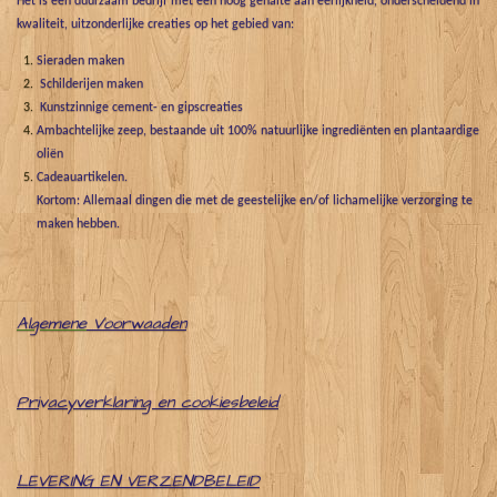
Het is een duurzaam bedrijf met een hoog gehalte aan eerlijkheid, onderscheidend in
kwaliteit, uitzonderlijke creaties op het gebied van:
Sieraden maken
Schilderijen maken
Kunstzinnige cement- en gipscreaties
Ambachtelijke zeep, bestaande uit 100% natuurlijke ingrediënten en plantaardige
oliën
Cadeauartikelen.
Kortom: Allemaal dingen die met de geestelijke en/of lichamelijke verzorging te
maken hebben.
Algemene
Voorwaaden
Pri
v
acyverklaring en cookiesbeleid
LEVERING EN VERZENDBELEID