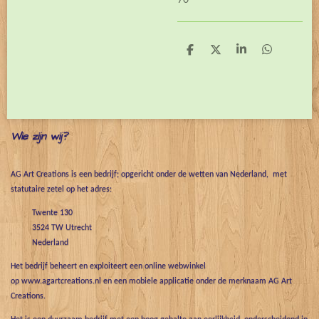
70
D
D
S
D
e
e
h
e
l
e
a
l
e
l
r
e
n
e
n
Wie zijn wij?
AG Art Creations is een bedrijf; opgericht onder de wetten van Nederland, met
statutaire zetel op het adres:
Twente 130
3524 TW Utrecht
Nederland
Het bedrijf beheert en exploiteert een online webwinkel
op www.agartcreations.nl en een mobiele applicatie onder de merknaam AG Art
Creations.