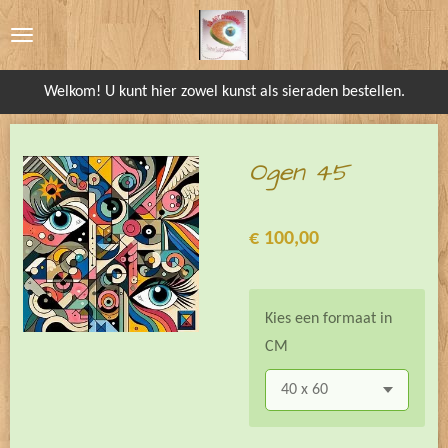
Ga
direct
naar
Welkom! U kunt hier zowel kunst als sieraden bestellen.
de
hoofdinhoud
Ogen 45
€ 100,00
Kies een formaat in
CM