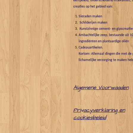
eerlijkheid, onderscheidend in kwaliteit, 
creaties op het gebied van:
Sieraden maken
Schilderijen maken
Kunstzinnige cement- en gipscreatie
Ambachtelijke zeep, bestaande uit 10
ingrediënten en plantaardige oliën
Cadeauartikelen.
Kortom: Allemaal dingen die met de g
lichamelijke verzorging te maken he
Algemene
Voorwaaden
Pri
v
acyverklaring en
cookiesbeleid