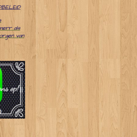
DBELEID
e
merr als
zorgen van