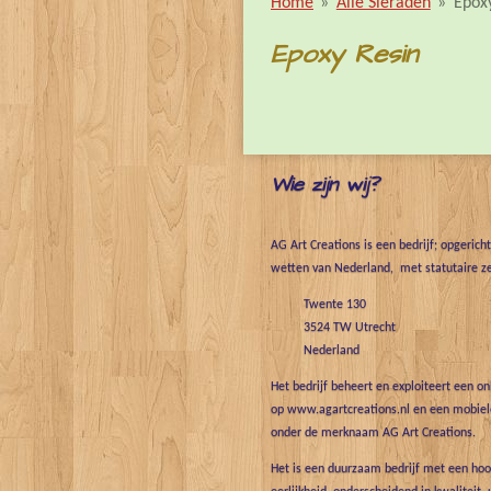
Home
»
Alle Sieraden
»
Epox
Epoxy Resin
Wie zijn wij?
AG Art Creations is een bedrijf; opgerich
wetten van Nederland, met statutaire ze
Twente 130
3524 TW Utrecht
Nederland
Het bedrijf beheert en exploiteert een o
op www.agartcreations.nl en een mobiele
onder de merknaam AG Art Creations.
Het is een duurzaam bedrijf met een hoo