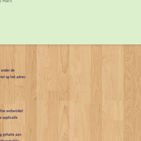
y Hars
t onder de
tel op het adres:
nline webwinkel
 applicatie
g gehalte aan