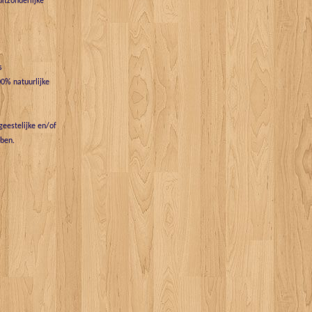
uitzonderlijke
s
0% natuurlijke
eestelijke en/of
bben.