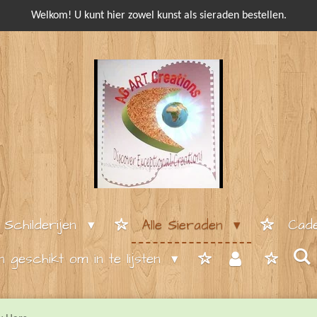
Welkom! U kunt hier zowel kunst als sieraden bestellen.
e Schilderijen
Alle Sieraden
Cade
en geschikt om in te lijsten